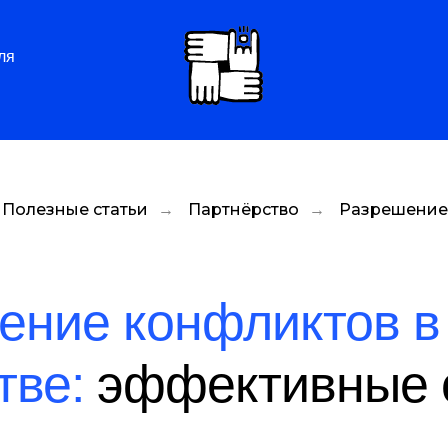
ля
Полезные статьи
→
Партнёрство
→
Разрешение
ение конфликтов в 
тве:
эффективные 