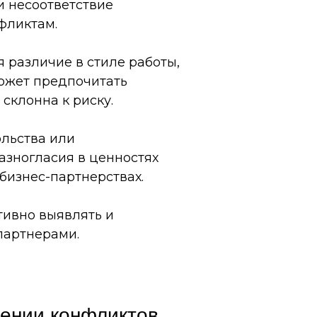
и несоответствие
фликтам.
 различие в стиле работы,
ожет предпочитать
склонна к риску.
ольства или
азногласия в ценностях
бизнес-партнерствах.
тивно выявлять и
партнерами.
шении конфликтов