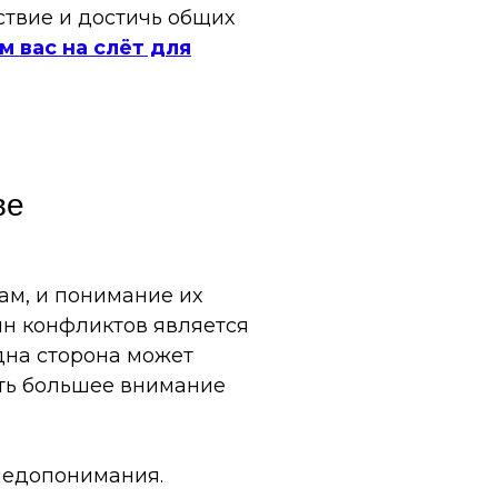
ствие и достичь общих
 вас на слёт для
ве
ам, и понимание их
ин конфликтов является
дна сторона может
ять большее внимание
недопонимания.