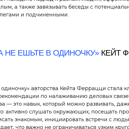
елым, а также завязывать беседы с потенциал
ллегами и подчиненными.
А НЕ ЕШЬТЕ В ОДИНОЧКУ»
КЕЙТ 
в одиночку» авторства Кейта Феррацци стала к
рекомендации по налаживанию деловых связей
а — это навык, который можно развивать, даж
го: активно слушать окружающих, посещать п
исать знакомым, инициировать встречи с людьм
дает, что важно не ограничиваться узким круго