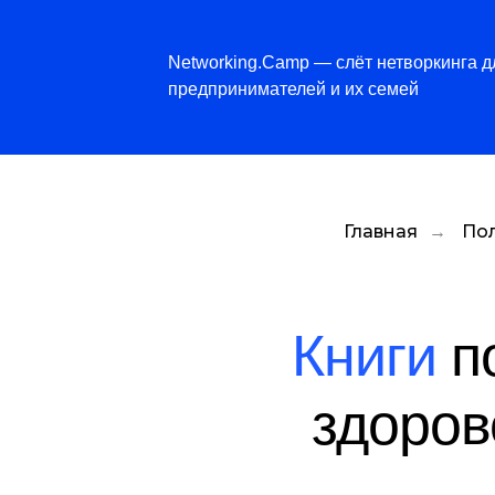
Networking.Camp — слёт нетворкинга д
предпринимателей и их семей
Главная
→
Пол
Книги
п
здоров