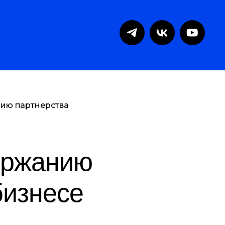
нию партнерства
ержанию
бизнесе