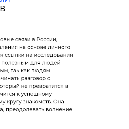
В
овые связи в России,
вления на основе личного
ся ссылки на исследования
ь полезным для людей,
вым, так как людям
ачинать разговор с
который не превратится в
емится к успешному
у кругу знакомств. Она
та, преодолевать волнение