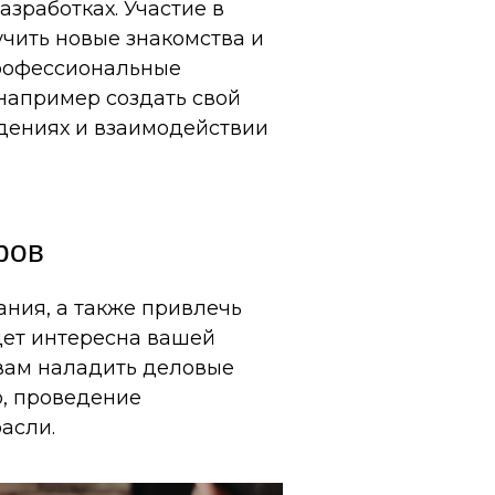
зработках. Участие в
чить новые знакомства и
профессиональные
 например создать свой
ждениях и взаимодействии
ров
ания, а также привлечь
дет интересна вашей
 вам наладить деловые
о, проведение
асли.