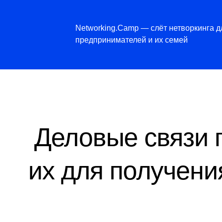
Networking.Camp — слёт нетворкинга д
предпринимателей и их семей
Деловые связи 
их для получени