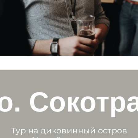
о. Сокотр
Тур на диковинный остров