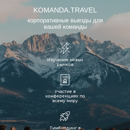
KOMANDA.TRAVEL
корпоративные выезды для
вашей команды
Изучение новых
рынков
Участие в
конференциях по
всему миру
Тимбилдинг в