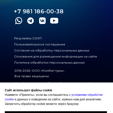
+7 981 186-00-38
Результаты СОУП
Пользовательское соглашение
Согласие на обработку персональных данных
Основания для размещения информации на сайте
Политика обработки персональных данных
2016-2026.
ООО «Комбат-туры»
.
Все права защищены
*На сайте есть ссылки на Facebook/Instagram — проект Meta
Platforms Inc., деятельность которой в России запрещена
Сайт использует файлы cookie
Создание сайта Mehanik Design
Нажмите «Принять», если вы соглашаетесь с
условиями обработки
cookie
и данных о поведении на сайте, нужных нам для аналитики.
Строим вместе Русский Кэмп на AfrikaBurn,
Запретить обработку cookie можете через браузер
подробности на сайте
Коллекционируем впечатления вместе