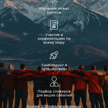
Изучение новых
рынков
Участие в
конференциях по
всему миру
Тимбилдинг в
путешествиях
Подбор спикеров
для ваших событий
Более 100 реализованных