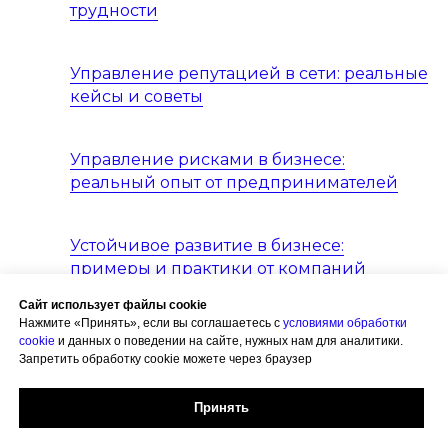
трудности
Управление репутацией в сети: реальные
кейсы и советы
Управление рисками в бизнесе:
реальный опыт от предпринимателей
Устойчивое развитие в бизнесе:
примеры и практики от компаний
Сайт использует файлы cookie
Нажмите «Принять», если вы соглашаетесь с
условиями обработки
Финансирование бизнеса: успехи и
cookie
и данных о поведении на сайте, нужных нам для аналитики.
уроки от реальных предпринимателей
Запретить обработку cookie можете через браузер
Принять
Ценообразование: стратегии и ошибки,
на примере успешных бизнесов