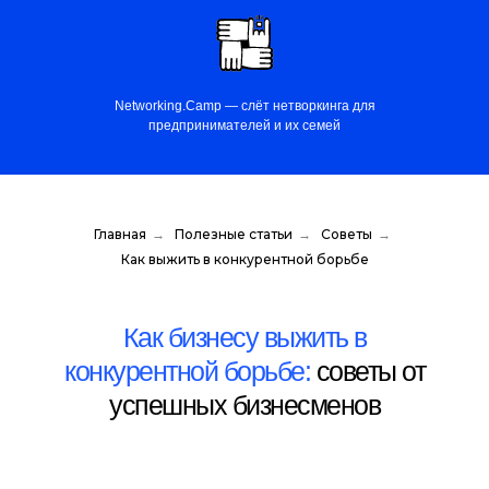
Networking.Camp — слёт нетворкинга для
предпринимателей и их семей
Главная
→
Полезные статьи
→
Советы
→
Как выжить в конкурентной борьбе
Как бизнесу выжить в
конкурентной борьбе:
советы от
успешных бизнесменов